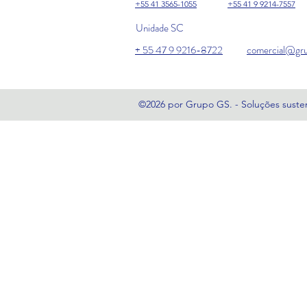
+55 41 3565-1055
+55 41 9 9214-7557
Unidade SC
+ 55 47 9 9216-8722
comercial@gru
©2026 por Grupo GS. - Soluções susten