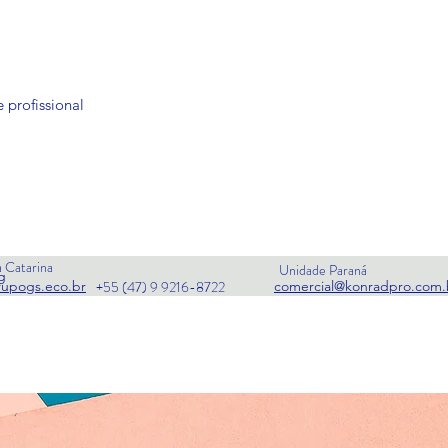
 profissional
 Catarina
Unidade Paraná
g
rupogs.eco.br
comercial@konradpro.com.
+55 (47) 9 9216-8722