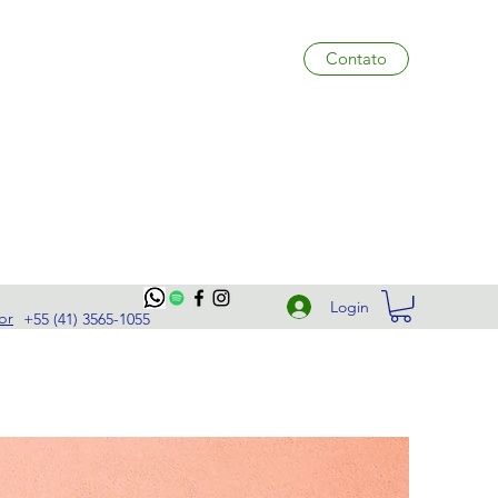
Contato
Login
br
+55 (41) 3565-1055