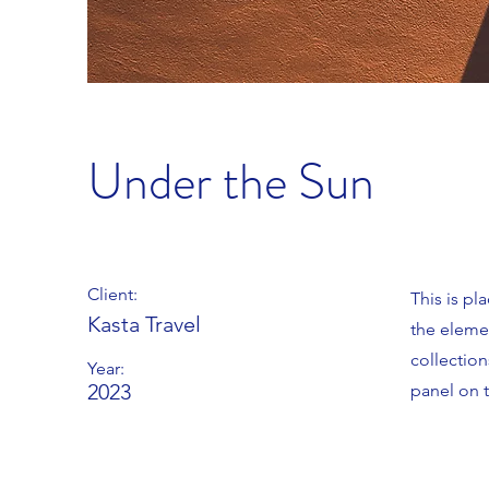
Under the Sun
Client:
This is pl
Kasta Travel
the eleme
collectio
Year:
2023
panel on t