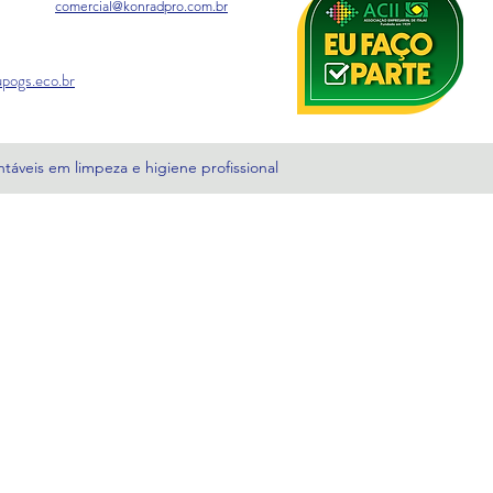
comercial@konradpro.com.br
pogs.eco.br
táveis em limpeza e higiene profissional