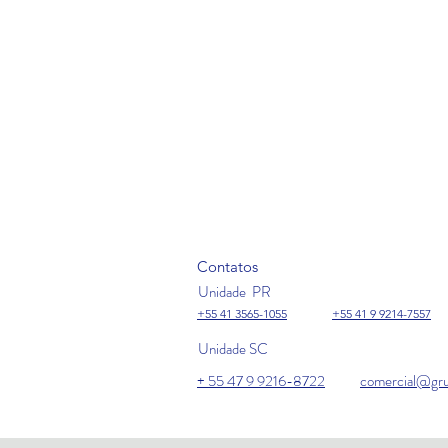
Contatos
Unidade PR
+55 41 3565-1055
+55 41 9 9214-7557
Unidade SC
+ 55 47 9 9216-8722
comercial@gru