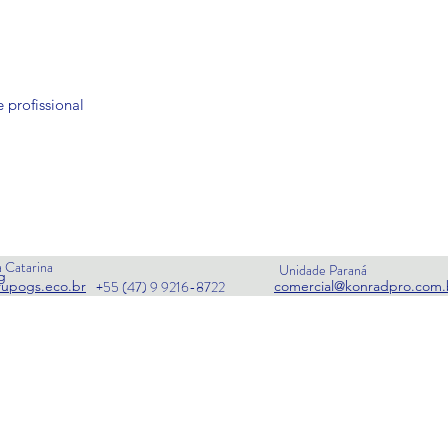
 profissional
 Catarina
Unidade Paraná
g
rupogs.eco.br
comercial@konradpro.com.
+55 (47) 9 9216-8722