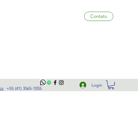
Contato
Login
br
+55 (41) 3565-1055