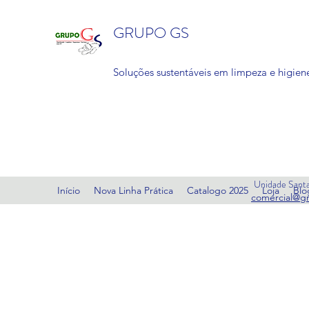
GRUPO GS
Soluções sustentáveis em limpeza e higiene
Unidade Santa
Início
Nova Linha Prática
Catalogo 2025
Loja
Blo
comercial@g