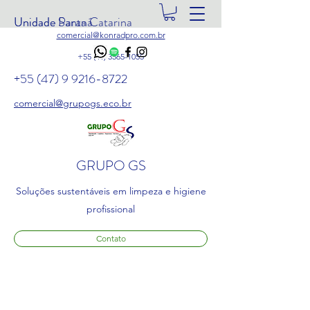
Unidade Santa Catarina
Unidade Paraná
comercial@konradpro.com.br
+55 (41) 3565-1055
+55 (47) 9 9216-8722
comercial@grupogs.eco.br
GRUPO GS
Soluções sustentáveis em limpeza e higiene
profissional
Contato